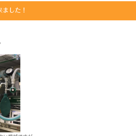
来ました！
。