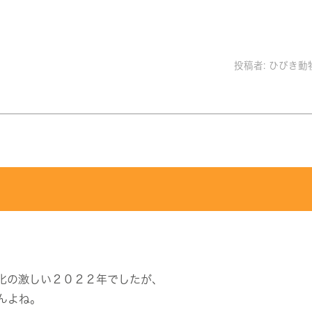
投稿者:
ひびき動
化の激しい２０２２年でしたが、
んよね。