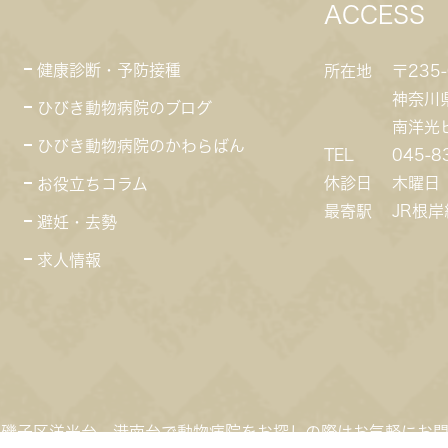
ACCESS
健康診断・予防接種
所在地
〒235-
神奈川
ひびき動物病院のブログ
南洋光
ひびき動物病院のかわらばん
TEL
045-8
休診日
木曜日
お役立ちコラム
最寄駅
JR根
避妊・去勢
求人情報
磯子区洋光台、港南台で動物病院をお探しの際はお気軽にお問