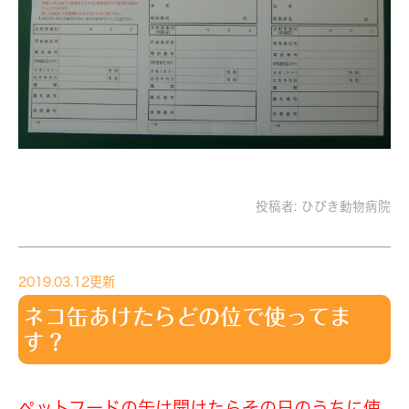
投稿者:
ひびき動物病院
2019.03.12更新
ネコ缶あけたらどの位で使ってま
す？
ペットフードの缶は開けたらその日のうちに使