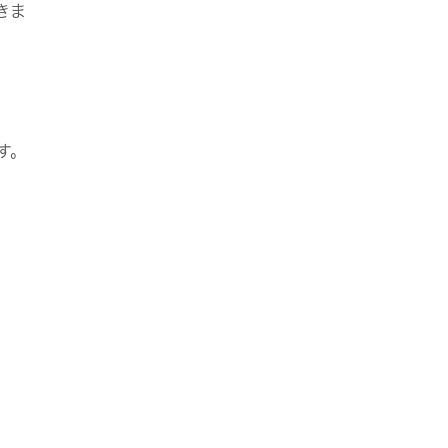
きま
、
す。